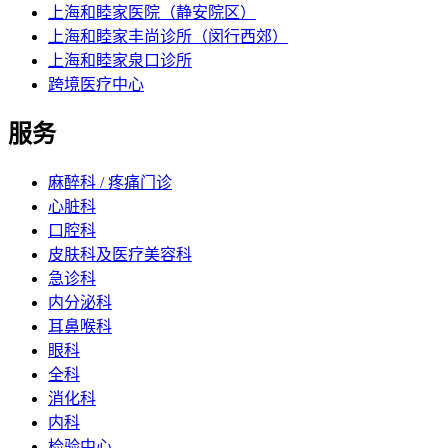
上海和睦家医院（静安院区）
上海和睦家丰尚诊所（闵行西郊）
上海和睦家泉口诊所
跨境医疗中心
服务
麻醉科 / 疼痛门诊
心脏科
口腔科
皮肤科及医疗美容科
急诊科
内分泌科
耳鼻喉科
眼科
全科
消化科
内科
检验中心