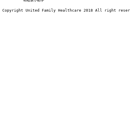
和睦家小助手
Copyright United Family Healthcare 2018 All right reser