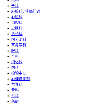
儿科
全科
麻醉科 / 疼痛门诊
心脏科
口腔科
皮肤科
急诊科
内分泌科
耳鼻喉科
眼科
全科
消化科
内科
检验中心
心理咨询部
营养科
骨科
儿科
药房