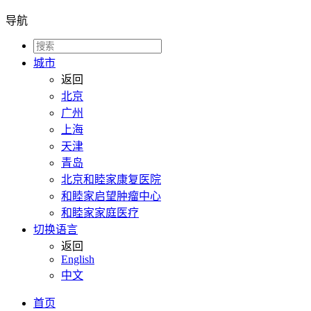
导航
城市
返回
北京
广州
上海
天津
青岛
北京和睦家康复医院
和睦家启望肿瘤中心
和睦家家庭医疗
切换语言
返回
English
中文
首页