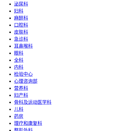
泌尿科
妇科
麻醉科
口腔科
皮肤科
急诊科
耳鼻喉科
眼科
全科
内科
检验中心
心理咨询部
营养科
妇产科
骨科及运动医学科
儿科
药房
理疗和康复科
整形外科