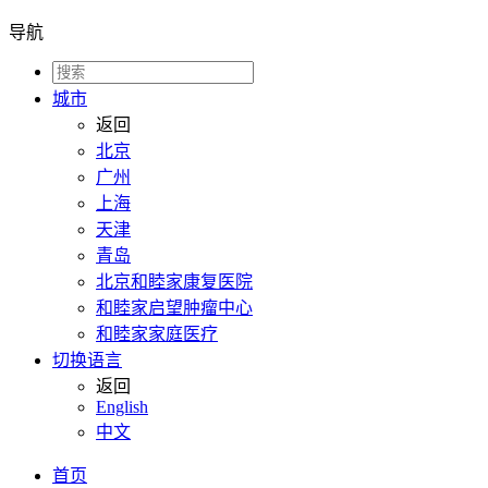
导航
城市
返回
北京
广州
上海
天津
青岛
北京和睦家康复医院
和睦家启望肿瘤中心
和睦家家庭医疗
切换语言
返回
English
中文
首页