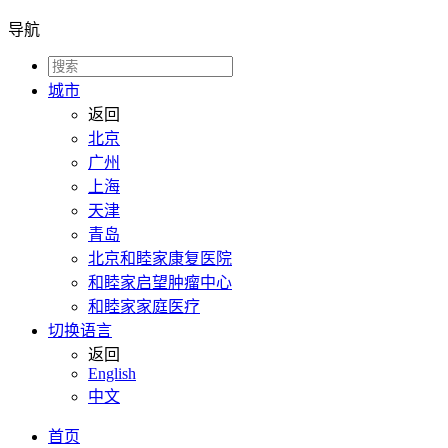
导航
城市
返回
北京
广州
上海
天津
青岛
北京和睦家康复医院
和睦家启望肿瘤中心
和睦家家庭医疗
切换语言
返回
English
中文
首页