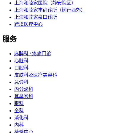
上海和睦家医院（静安院区）
上海和睦家丰尚诊所（闵行西郊）
上海和睦家泉口诊所
跨境医疗中心
服务
麻醉科 / 疼痛门诊
心脏科
口腔科
皮肤科及医疗美容科
急诊科
内分泌科
耳鼻喉科
眼科
全科
消化科
内科
检验中心