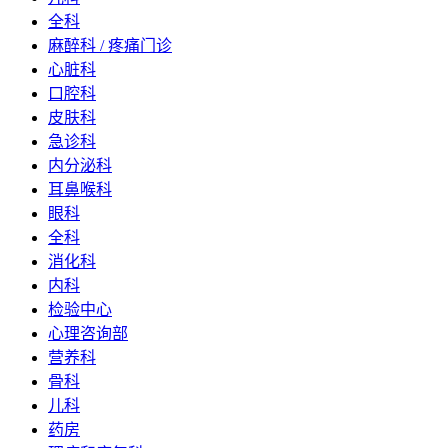
全科
麻醉科 / 疼痛门诊
心脏科
口腔科
皮肤科
急诊科
内分泌科
耳鼻喉科
眼科
全科
消化科
内科
检验中心
心理咨询部
营养科
骨科
儿科
药房