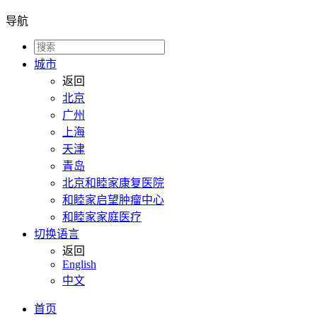
导航
城市
返回
北京
广州
上海
天津
青岛
北京和睦家康复医院
和睦家启望肿瘤中心
和睦家家庭医疗
切换语言
返回
English
中文
首页