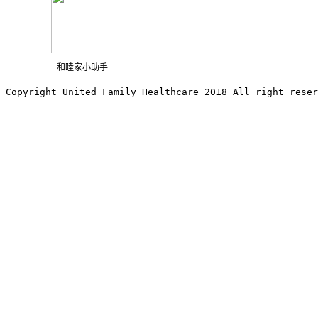
和睦家小助手
Copyright United Family Healthcare 2018 All right reser