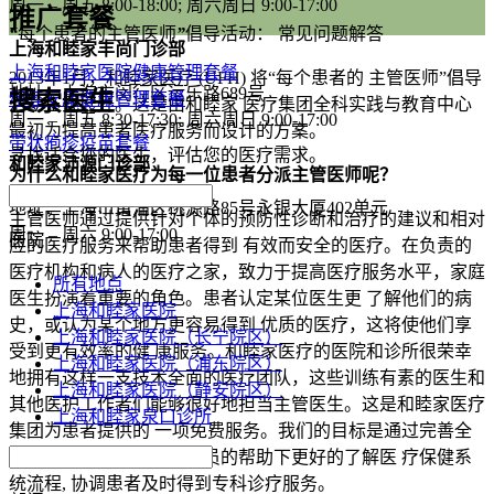
周一 – 周五 8:00-18:00; 周六周日 9:00-17:00
推广套餐
“
每个患者的主管医师
”
倡导活动： 常见问题解答
上海和睦家丰尚门诊部
上海和睦家医院健康管理套餐
2013年1月，和睦家医疗 (UFH) 将“每个患者的 主管医师”倡导
地址：上海市闵行区运乐路689号
搜索医生
和睦安康健康管理套餐
活动正式展开。这是由和睦家 医疗集团全科实践与教育中心
周一 – 周五 8:30-17:30; 周六周日 9:00-17:00
最初为提高患者医疗服务而设计的方案。
带状疱疹疫苗套餐
寻找适合您的医生，评估您的医疗需求。
和睦家沛源门诊部
为什么和睦家医疗为每一位患者分派主管医师呢？
地址：上海市黄浦区桃源路85号永银大厦402单元
主管医师通过提供针对个体的预防性诊断和治疗的建议和相对
周一 – 周六 9:00-17:00
医院
应的医疗服务来帮助患者得到 有效而安全的医疗。在负责的
医疗机构和病人的医疗之家，致力于提高医疗服务水平，家庭
所有地点
医生扮演着重要的角色。患者认定某位医生更 了解他们的病
上海和睦家医院
史，或认为某个地方更容易得到 优质的医疗，这将使他们享
上海和睦家医院（长宁院区）
受到更有效率的健 康服务。和睦家医疗的医院和诊所很荣幸
上海和睦家医院（浦东院区）
地拥有这样一支技术全面的医疗团队，这些训练有素的医生和
上海和睦家医院（静安院区）
其他医护工作者们能够很好地担当主管医生。这是和睦家医疗
上海和睦家泉口诊所
集团为患者提供的 一项免费服务。我们的目标是通过完善全
科系统，使患者在医护人员的帮助下更好的了解医 疗保健系
统流程, 协调患者及时得到专科诊疗服务。