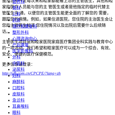
虽然您不一定每次来和睦家都能看上您的主管医生，其他和睦
营养科
家的医疗人员能与您的主 管医生或者是他指定的临时代替主
骨科
管医生沟 通，以便您的主管医生能更全面的了解您的 需要，
儿科
跟踪您的病情。例如，如果住进医院，您住院的主治医生会让
药房
您的主管医生知道 您住院情况以及出院后需要什么后续随
理疗和康复科
访。
整形外科
心理咨询中心
主管医生项目是和睦家医院家庭医疗集团全科实践与教育中心
产后康复
的一项活动。我们希望和睦家医疗可以成为一个综合、有效、
医学影像科
安全、便捷的医疗保健模范。
外科
中医科
更多信息请登录：
泌尿科
http://ufh.com.cn/CPCPE/?lang=zh
妇科
麻醉科
口腔科
皮肤科
急诊科
耳鼻喉科
眼科