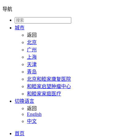
导航
城市
返回
北京
广州
上海
天津
青岛
北京和睦家康复医院
和睦家启望肿瘤中心
和睦家家庭医疗
切换语言
返回
English
中文
首页