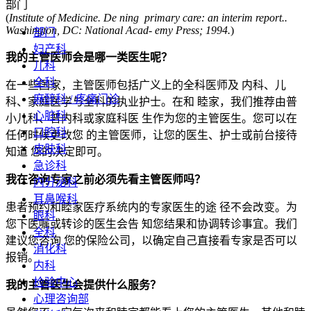
部门
(
Institute of Medicine. De ning primary care: an interim report..
Washington, DC: National Acad- emy Press; 1994.
)
部门
妇产科
我的主管医师会是哪一类医生呢？
儿科
全科
在一些国家，主管医师包括广义上的全科医师及 内科、儿
麻醉科 / 疼痛门诊
科、家庭医学与全科的执业护士。在和 睦家，我们推荐由普
心脏科
小儿科、普内科或家庭科医 生作为您的主管医生。您可以在
口腔科
任何时候更改您 的主管医师，让您的医生、护士或前台接待
皮肤科
知道 您的决定即可。
急诊科
我在咨询专家之前必须先看主管医师吗？
内分泌科
耳鼻喉科
患者预约和睦家医疗系统内的专家医生的途 径不会改变。为
眼科
您下医嘱或转诊的医生会告 知您结果和协调转诊事宜。我们
全科
建议您咨询 您的保险公司，以确定自己直接看专家是否可以
消化科
报销。
内科
检验中心
我的主管医生会提供什么服务？
心理咨询部