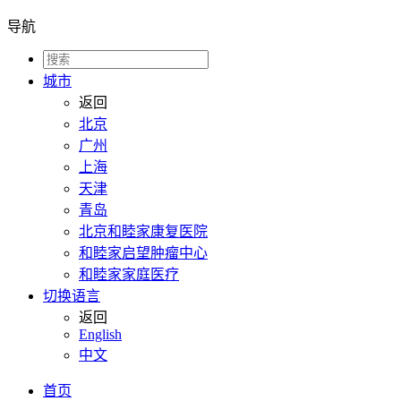
导航
城市
返回
北京
广州
上海
天津
青岛
北京和睦家康复医院
和睦家启望肿瘤中心
和睦家家庭医疗
切换语言
返回
English
中文
首页