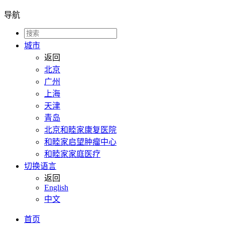
导航
城市
返回
北京
广州
上海
天津
青岛
北京和睦家康复医院
和睦家启望肿瘤中心
和睦家家庭医疗
切换语言
返回
English
中文
首页