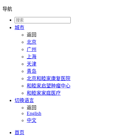
导航
城市
返回
北京
广州
上海
天津
青岛
北京和睦家康复医院
和睦家启望肿瘤中心
和睦家家庭医疗
切换语言
返回
English
中文
首页