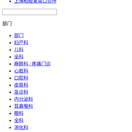
上海和睦家泉口诊所
部门
部门
妇产科
儿科
全科
麻醉科 / 疼痛门诊
心脏科
口腔科
皮肤科
急诊科
内分泌科
耳鼻喉科
眼科
全科
消化科