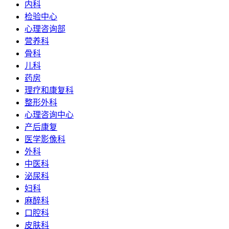
内科
检验中心
心理咨询部
营养科
骨科
儿科
药房
理疗和康复科
整形外科
心理咨询中心
产后康复
医学影像科
外科
中医科
泌尿科
妇科
麻醉科
口腔科
皮肤科