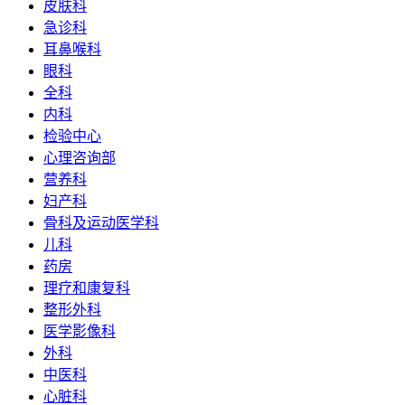
皮肤科
急诊科
耳鼻喉科
眼科
全科
内科
检验中心
心理咨询部
营养科
妇产科
骨科及运动医学科
儿科
药房
理疗和康复科
整形外科
医学影像科
外科
中医科
心脏科