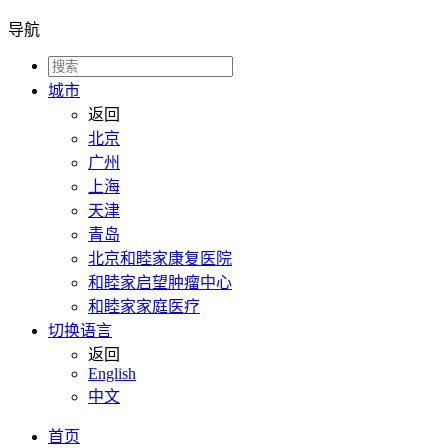
导航
城市
返回
北京
广州
上海
天津
青岛
北京和睦家康复医院
和睦家启望肿瘤中心
和睦家家庭医疗
切换语言
返回
English
中文
首页