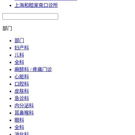
上海和睦家泉口诊所
部门
部门
妇产科
儿科
全科
麻醉科 / 疼痛门诊
心脏科
口腔科
皮肤科
急诊科
内分泌科
耳鼻喉科
眼科
全科
消化科