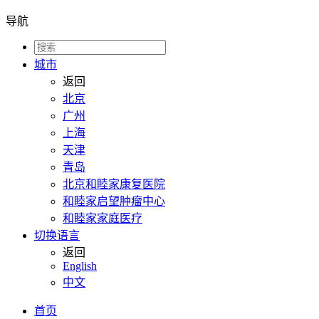
导航
城市
返回
北京
广州
上海
天津
青岛
北京和睦家康复医院
和睦家启望肿瘤中心
和睦家家庭医疗
切换语言
返回
English
中文
首页