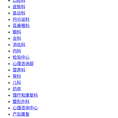
口腔科
皮肤科
急诊科
内分泌科
耳鼻喉科
眼科
全科
消化科
内科
检验中心
心理咨询部
营养科
骨科
儿科
药房
理疗和康复科
整形外科
心理咨询中心
产后康复