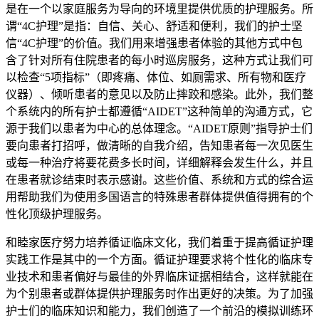
是在一个以家庭服务为导向的环境里提供优质的护理服务。所
谓“4C护理”是指：自信、关心、舒适和便利，我们的护士坚
信“4C护理”的价值。我们用来增强患者体验的其他方式中包
含了针对所有住院患者的每小时巡房服务，这种方式让我们可
以检查“5项指标”（即疼痛、体位、如厕需求、所有物和医疗
仪器）、倾听患者的意见以及防止摔跤和感染。此外，我们整
个系统内的所有护士都遵循“AIDET”这种简单的沟通方式，它
源于我们以患者为中心的总体理念。“AIDET原则”指导护士们
要向患者打招呼，做清晰的自我介绍，告知患者每一次见医生
或每一种治疗将要花费多长时间，详细解释会发生什么，并且
在患者就诊结束时表示感谢。这些价值、系统和方式的综合运
用帮助我们为使用多国语言的特殊患者群体提供值得拥有的个
性化顶级护理服务。
和睦家医疗努力培养循证临床文化，我们着重于提高循证护理
实践工作是其中的一个方面。循证护理要求将个性化的临床专
业技术和患者偏好与最佳的外界临床证据相结合，这样就能在
为个别患者或群体提供护理服务时作出更好的决策。为了加强
护士们的临床知识和能力，我们创造了一个前沿的模拟训练环