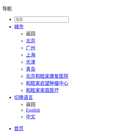
导航
城市
返回
北京
广州
上海
天津
青岛
北京和睦家康复医院
和睦家启望肿瘤中心
和睦家家庭医疗
切换语言
返回
English
中文
首页