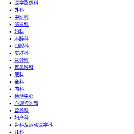
医学影像科
外科
中医科
泌尿科
妇科
麻醉科
口腔科
皮肤科
急诊科
耳鼻喉科
眼科
全科
内科
检验中心
心理咨询部
营养科
妇产科
骨科及运动医学科
儿科