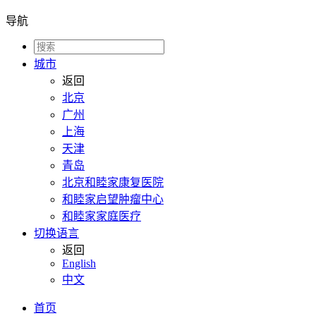
导航
城市
返回
北京
广州
上海
天津
青岛
北京和睦家康复医院
和睦家启望肿瘤中心
和睦家家庭医疗
切换语言
返回
English
中文
首页