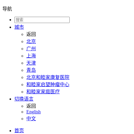
导航
城市
返回
北京
广州
上海
天津
青岛
北京和睦家康复医院
和睦家启望肿瘤中心
和睦家家庭医疗
切换语言
返回
English
中文
首页