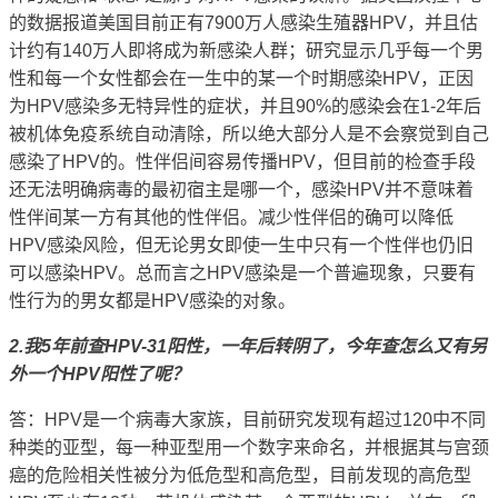
的数据报道美国目前正有7900万人感染生殖器HPV，并且估
计约有140万人即将成为新感染人群；研究显示几乎每一个男
性和每一个女性都会在一生中的某一个时期感染HPV，正因
为HPV感染多无特异性的症状，并且90%的感染会在1-2年后
被机体免疫系统自动清除，所以绝大部分人是不会察觉到自己
感染了HPV的。性伴侣间容易传播HPV，但目前的检查手段
还无法明确病毒的最初宿主是哪一个，感染HPV并不意味着
性伴间某一方有其他的性伴侣。减少性伴侣的确可以降低
HPV感染风险，但无论男女即使一生中只有一个性伴也仍旧
可以感染HPV。
总而言之HPV感染是一个普遍现象，只要有
性行为的男女都是HPV感染的对象。
2.我5年前查HPV-31阳性，一年后转阴了，今年查怎么又有另
外一个HPV阳性了呢？
答：HPV是一个病毒大家族，目前研究发现有超过120中不同
种类的亚型，每一种亚型用一个数字来命名，并根据其与宫颈
癌的危险相关性被分为低危型和高危型，目前发现的高危型