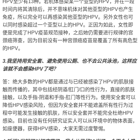
HPV至少有13种。若机体感染某一个亚型的HPV，并在一段
时间内将其清除后，并不意味机体对其他亚型的HPV也产生
免疫，所以完全可以再感染其他亚型的HPV。另外女性也可
以同时感染超过一个亚型以上的HPV。正因为如此，
女性即
便是完成了HPV疫苗规范接种，之后她仍需要进行规律的宫
颈癌筛查，因为目前没有一种宫颈癌疫苗是覆盖了所有高危型
的HPV
。
3.我坚持用安全套、避免使用公厕、也不去公共泳池，这样应
该就不会感染HPV了吧？
答：绝大多数的HPV都是通过与已经被感染了HPV的肌肤接
触而传播的，其中包括经阴道/肛门/口的性行为，直接的肌肤
接触，以及手指-阴道和手指-肛门等性行为。使用安全套可以
降低HPV感染风险，但因为安全套并不能遮盖所有性行为过
程中可能发生接触的肌肤，
所以安全套并不能完全杜绝HPV
感染
。目前也没有任何研究证实人可以从环境中的物体表面，
如座便器，获得HPV感染，大家无需过度警惕。