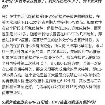
4.听说9岁就可以打疫苗了，我女儿已经20岁了，会不会太晚
啦？
答：在性生活活跃前接受HPV疫苗接种是最理想的选择，在
美国常规给予11-12岁的青春期人群接种HPV疫苗。如果女性
在这个阶段未行免疫接种，仍推荐在13-26岁完成接种，而男
性则是13-21岁。随着年龄增长暴露在HPV下的几率增加，即
便注射HPV疫苗，疫苗所产生的抗体效价也会有所降低，对
机体的保护作用也会有所减弱，所以仍旧推荐尽早注射。
跟以
往三次接种方案不同的是，自2016年起，美国疾控中心推荐
如果在15周岁前接种第一次HPV疫苗，那么在接种后的6-12
个月再接种第二次就可以了，即0和6-12月方案；若第一次是
在15周岁后接种的，那么必须要完成后续的两次接种，即0,1-
2和6月方案。这个变化是基于大量研究表明在9-14岁年龄段
的青春期人群接受2次接种且间隔在6-12个月，其效应与三次
接种相当甚至更好，而这样的益处在超过15周岁的人群中则
尚未被证实。
5.我体检查出来HPV-31阳性，HPV疫苗对我还有保护吗？