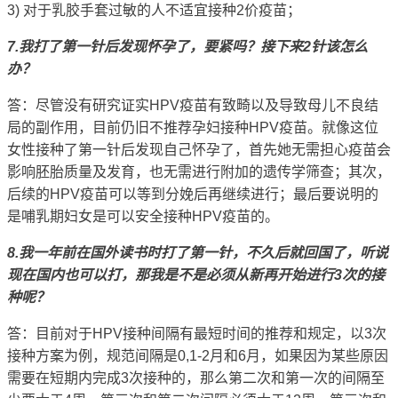
3) 对于乳胶手套过敏的人不适宜接种2价疫苗；
7.我打了第一针后发现怀孕了，要紧吗？接下来2针该怎么
办？
答：尽管没有研究证实HPV疫苗有致畸以及导致母儿不良结
局的副作用，目前仍旧不推荐孕妇接种HPV疫苗。就像这位
女性接种了第一针后发现自己怀孕了，首先她无需担心疫苗会
影响胚胎质量及发育，也无需进行附加的遗传学筛查；其次，
后续的HPV疫苗可以等到分娩后再继续进行；最后要说明的
是哺乳期妇女是可以安全接种HPV疫苗的。
8.我一年前在国外读书时打了第一针，不久后就回国了，听说
现在国内也可以打，那我是不是必须从新再开始进行3次的接
种呢？
答：目前对于HPV接种间隔有最短时间的推荐和规定，以3次
接种方案为例，规范间隔是0,1-2月和6月，如果因为某些原因
需要在短期内完成3次接种的，那么第二次和第一次的间隔至