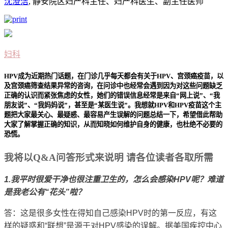
沈澄洁
, 静安院区妇产科主任、妇产科医生、副主任医师
妇科
HPV
成为近期热门话题，在门诊几乎每天都会有关于
HPV
、宫颈癌疫苗，以
及宫颈癌筛查结果异常的咨询，在问诊中也经常会遇到因为对这些问题缺乏
正确的认识而紧张焦虑的女性，她们的错误信息经常是来自
“
网上说
”
、
“
我
朋友说
”
、
“
我妈妈说
”
，甚至是
“
某医生说
”
。我想就
HPV
和
HPV
疫苗这个主
题把大家最关心、最疑惑、最容易产生误解的问题总结一下，希望借此帮助
大家了解掌握正确的知识，从而知晓如何维护自身的健康，也杜绝不必要的
恐慌。
我将以Q&A问答形式来说明 请各位读者各取所需
1.我平时很爱干净也很注重卫生的，怎么会感染HPV呢？难道
是我老公有“花头”啦？
答：这是很多女性在得知自己感染HPV时的第一反应，有这
样的疑惑和“联想”是源于对HPV感染的误解。据美国疾控中心