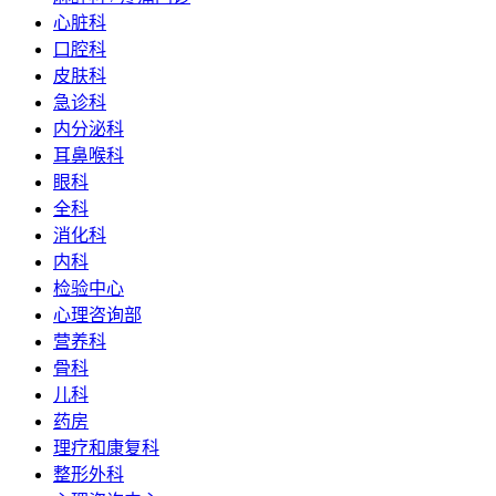
心脏科
口腔科
皮肤科
急诊科
内分泌科
耳鼻喉科
眼科
全科
消化科
内科
检验中心
心理咨询部
营养科
骨科
儿科
药房
理疗和康复科
整形外科