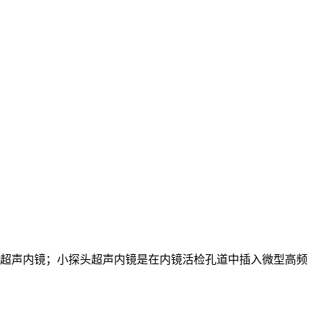
声内镜和小探头超声内镜；小探头超声内镜是在内镜活检孔道中插入微型高频