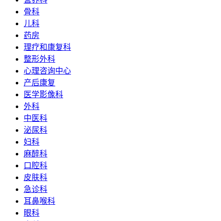
骨科
儿科
药房
理疗和康复科
整形外科
心理咨询中心
产后康复
医学影像科
外科
中医科
泌尿科
妇科
麻醉科
口腔科
皮肤科
急诊科
耳鼻喉科
眼科