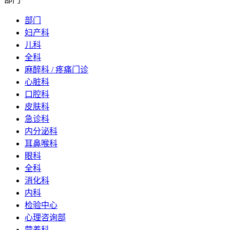
部门
妇产科
儿科
全科
麻醉科 / 疼痛门诊
心脏科
口腔科
皮肤科
急诊科
内分泌科
耳鼻喉科
眼科
全科
消化科
内科
检验中心
心理咨询部
营养科