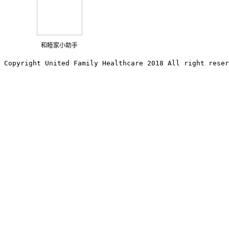
和睦家小助手
Copyright United Family Healthcare 2018 All right reser