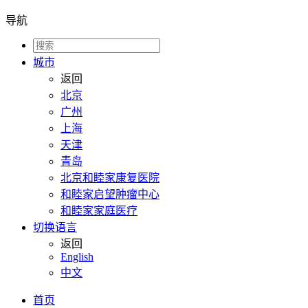
导航
城市
返回
北京
广州
上海
天津
青岛
北京和睦家康复医院
和睦家启望肿瘤中心
和睦家家庭医疗
切换语言
返回
English
中文
首页