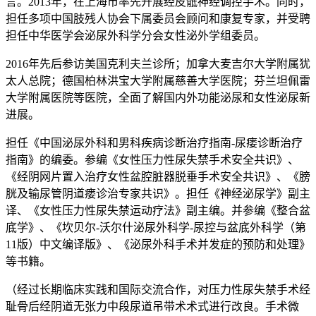
言。2013年，在上海市率先开展经皮骶神经调控手术。同时，
担任多项中国肢残人协会下属委员会顾问和康复专家，并受聘
担任中华医学会泌尿外科学分会女性泌外学组委员。
2016年先后参访美国克利夫兰诊所；加拿大麦吉尔大学附属犹
太人总院；德国柏林洪宝大学附属慈善大学医院；芬兰坦佩雷
大学附属医院等医院，全面了解国内外功能泌尿和女性泌尿新
进展。
担任《中国泌尿外科和男科疾病诊断治疗指南-尿瘘诊断治疗
指南》的编委。参编《女性压力性尿失禁手术安全共识》、
《经阴网片置入治疗女性盆腔脏器脱垂手术安全共识》、《膀
胱及输尿管阴道瘘诊治专家共识》。担任《神经泌尿学》副主
译、《女性压力性尿失禁运动疗法》副主编。并参编《整合盆
底学》、《坎贝尔-沃尔什泌尿外科学-尿控与盆底外科学（第
11版）中文编译版》、《泌尿外科手术并发症的预防和处理》
等书籍。
（经过长期临床实践和国际交流合作，对压力性尿失禁手术经
耻骨后经阴道无张力中段尿道吊带术术式进行改良。手术微