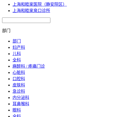
上海和睦家医院（静安院区）
上海和睦家泉口诊所
部门
部门
妇产科
儿科
全科
麻醉科 / 疼痛门诊
心脏科
口腔科
皮肤科
急诊科
内分泌科
耳鼻喉科
眼科
全科