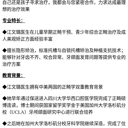
自己还是孩子寻求治疗，我都会与您紧密合作，力求达成最理
想的治疗效果
专业特长：
◆江文璐医生在儿童早期正畸干预、青少年综合正畸治疗及成
人美观矫正方面经验丰富
◆擅长隐形矫治，标准托槽与自锁托槽矫治及种植支抗技术；
能够针对牙齿不齐、咬合异常、牙颌面发育问题等提供专业的
治疗方案
教育背景：
◆江文璐医生拥有中美两国的正畸学双重教育背景
◆她早年通过保送进入四川大学华西口腔医学院完成了正畸硕
博连读，博士期间获国家留学奖学金于美国加州大学洛杉矶分
校（UCLA）牙颅颌面研究中心进行联合培养
◆之后她在加州大学洛杉矶分校牙科学院继续深造，完成了住