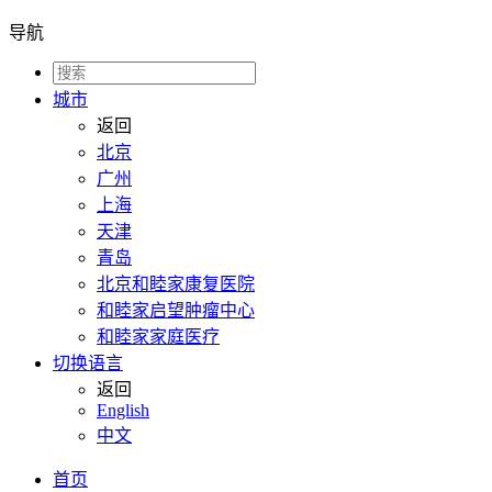
导航
城市
返回
北京
广州
上海
天津
青岛
北京和睦家康复医院
和睦家启望肿瘤中心
和睦家家庭医疗
切换语言
返回
English
中文
首页