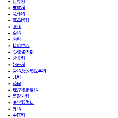
口腔科
皮肤科
急诊科
耳鼻喉科
眼科
全科
内科
检验中心
心理咨询部
营养科
妇产科
骨科及运动医学科
儿科
药房
理疗和康复科
整形外科
医学影像科
外科
中医科