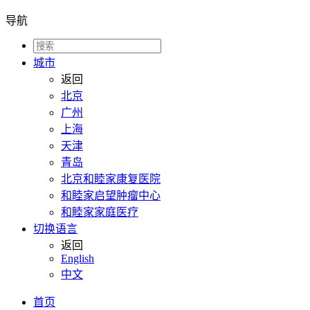
导航
城市
返回
北京
广州
上海
天津
青岛
北京和睦家康复医院
和睦家启望肿瘤中心
和睦家家庭医疗
切换语言
返回
English
中文
首页