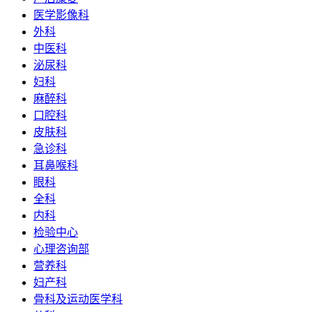
医学影像科
外科
中医科
泌尿科
妇科
麻醉科
口腔科
皮肤科
急诊科
耳鼻喉科
眼科
全科
内科
检验中心
心理咨询部
营养科
妇产科
骨科及运动医学科