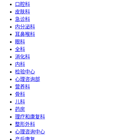
口腔科
皮肤科
急诊科
内分泌科
耳鼻喉科
眼科
全科
消化科
内科
检验中心
心理咨询部
营养科
骨科
儿科
药房
理疗和康复科
整形外科
心理咨询中心
产后康复