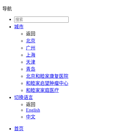
导航
城市
返回
北京
广州
上海
天津
青岛
北京和睦家康复医院
和睦家启望肿瘤中心
和睦家家庭医疗
切换语言
返回
English
中文
首页