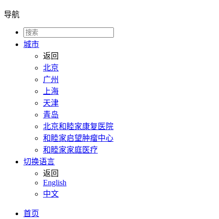
导航
城市
返回
北京
广州
上海
天津
青岛
北京和睦家康复医院
和睦家启望肿瘤中心
和睦家家庭医疗
切换语言
返回
English
中文
首页