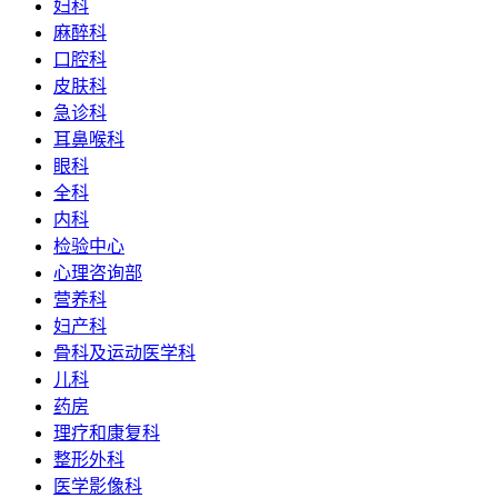
妇科
麻醉科
口腔科
皮肤科
急诊科
耳鼻喉科
眼科
全科
内科
检验中心
心理咨询部
营养科
妇产科
骨科及运动医学科
儿科
药房
理疗和康复科
整形外科
医学影像科