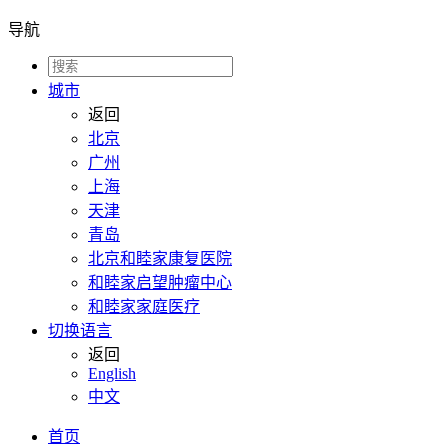
导航
城市
返回
北京
广州
上海
天津
青岛
北京和睦家康复医院
和睦家启望肿瘤中心
和睦家家庭医疗
切换语言
返回
English
中文
首页