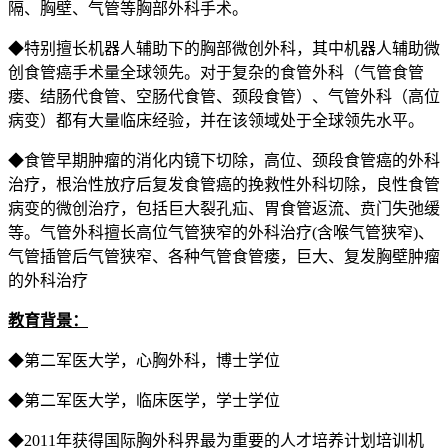
隔、胸壁、气管等胸部外科手术。
◆特别擅长机器人辅助下的胸部微创外科，其中机器人辅助微
创食管癌手术量全球领先。对于复杂的食管外科（气管食管
瘘、结肠代食管、空肠代食管、颈段食管）、气管外科（高位
病变）都有大量临床经验，并在该领域处于全球领先水平。
◆食管早期肿瘤的消化内镜下切除，高位、颈段食管癌的外科
治疗，根治性放疗后复发食管癌的挽救性外科切除，良性食管
病变的微创治疗，包括巨大裂孔疝、胃食管返流、贲门失弛缓
等。气管外科擅长高位气管狭窄的外科治疗(含喉气管狭窄)、
气管插管后气管狭窄、各种气管食管瘘，巨大、复发胸壁肿瘤
的外科治疗
教育背景：
◆第二军医大学，心胸外科，博士学位
◆第二军医大学，临床医学，学士学位
◆2011年获得国际胸外科界最为重要的人才培养计划培训机