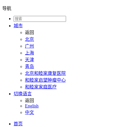
导航
城市
返回
北京
广州
上海
天津
青岛
北京和睦家康复医院
和睦家启望肿瘤中心
和睦家家庭医疗
切换语言
返回
English
中文
首页