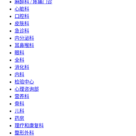
麻醉科 / 疼痛门诊
心脏科
口腔科
皮肤科
急诊科
内分泌科
耳鼻喉科
眼科
全科
消化科
内科
检验中心
心理咨询部
营养科
骨科
儿科
药房
理疗和康复科
整形外科