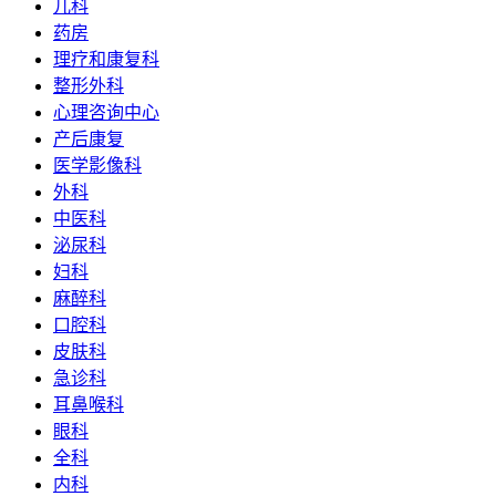
儿科
药房
理疗和康复科
整形外科
心理咨询中心
产后康复
医学影像科
外科
中医科
泌尿科
妇科
麻醉科
口腔科
皮肤科
急诊科
耳鼻喉科
眼科
全科
内科