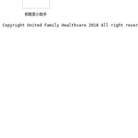
和睦家小助手
Copyright United Family Healthcare 2018 All right reser