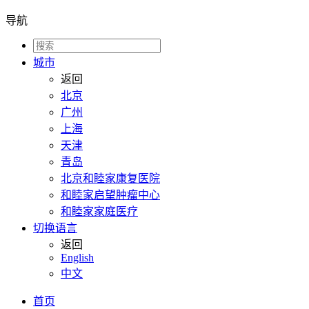
导航
城市
返回
北京
广州
上海
天津
青岛
北京和睦家康复医院
和睦家启望肿瘤中心
和睦家家庭医疗
切换语言
返回
English
中文
首页