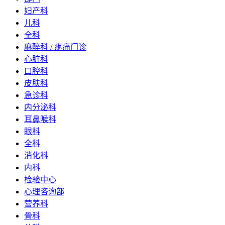
妇产科
儿科
全科
麻醉科 / 疼痛门诊
心脏科
口腔科
皮肤科
急诊科
内分泌科
耳鼻喉科
眼科
全科
消化科
内科
检验中心
心理咨询部
营养科
骨科