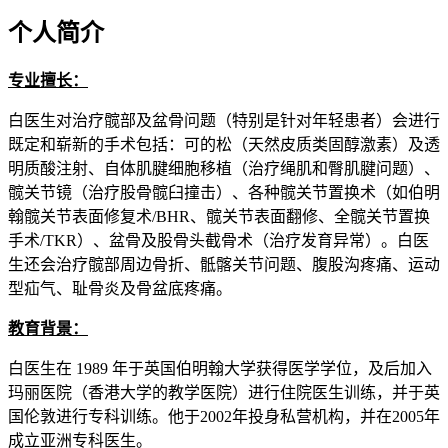
个人简介
专业擅长：
白医生对治疗髋部及盆骨问题（特别是针对年轻患者）会进⾏
既定和崭新的手术包括：可的松（天然皮质类固醇激素）及透
明质酸注射、⾃体肌腱细胞移植（治疗绳肌和臀肌腱问题）、
髋关节镜（治疗股骨髋臼撞击）、各种髋关节置换术（如伯明
翰髋关节表⾯修复术/BHR、髋关节表⾯翻修、全髋关节置换
⼿术/TKR）、盆骨及股骨头截骨术（治疗发育异常）。白医
生还会治疗髋部周边骨折、骶髂关节问题、腹股沟疼痛、运动
型疝⽓、耻骨炎及骨盆底疼痛。
教育背景：
白医生在 1989 年于英国伯明翰大学获得医学学位，及后加入
玛丽医院（香港大学的教学医院）进行住院医生训练，并于英
国伦敦进行专科训练。他于2002年投身私营机构，并在2005年
成立亚洲专科医⽣。