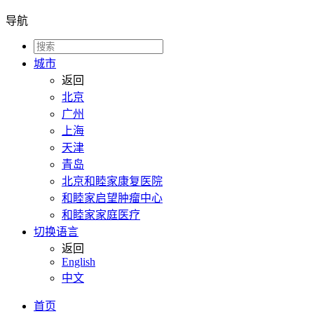
导航
城市
返回
北京
广州
上海
天津
青岛
北京和睦家康复医院
和睦家启望肿瘤中心
和睦家家庭医疗
切换语言
返回
English
中文
首页