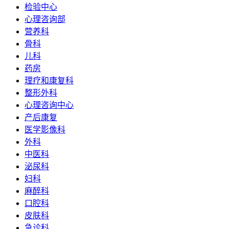
检验中心
心理咨询部
营养科
骨科
儿科
药房
理疗和康复科
整形外科
心理咨询中心
产后康复
医学影像科
外科
中医科
泌尿科
妇科
麻醉科
口腔科
皮肤科
急诊科