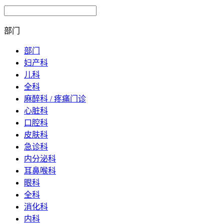
部门
部门
妇产科
儿科
全科
麻醉科 / 疼痛门诊
心脏科
口腔科
皮肤科
急诊科
内分泌科
耳鼻喉科
眼科
全科
消化科
内科