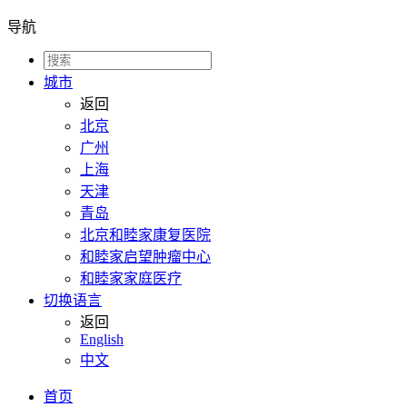
导航
城市
返回
北京
广州
上海
天津
青岛
北京和睦家康复医院
和睦家启望肿瘤中心
和睦家家庭医疗
切换语言
返回
English
中文
首页