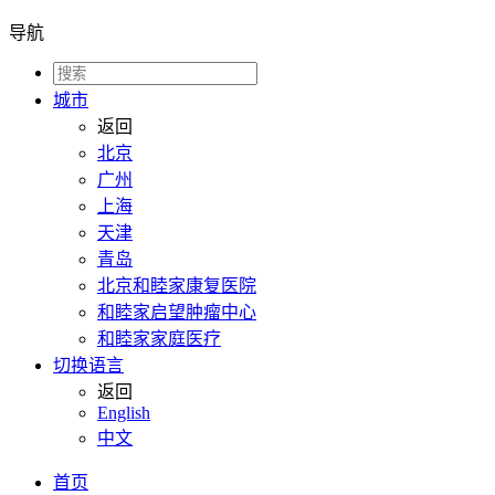
导航
城市
返回
北京
广州
上海
天津
青岛
北京和睦家康复医院
和睦家启望肿瘤中心
和睦家家庭医疗
切换语言
返回
English
中文
首页