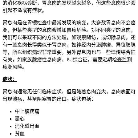
的消化疾病诊断，胃息肉的发现越来越多，但这些息肉很少会
引起不适或有症状。
胃息肉是在胃镜检查中最常发现的病变，大多数胃息肉不会癌
变，但某些类型的息肉会增加胃癌危险。对不同类型的息肉，
我们可以采取不同的方法处理，如观察随访，或切除息肉。还
有一些息肉长得类似于胃息肉，如神经内分泌肿瘤、异位胰腺
等，所以组织病理非常重要。另外胃息肉也与一些遗传综合征
有关，如家族腺瘤性息肉病、P-J综合征，需要定期检查监测
癌变风险。
症状：
胃息肉通常无任何临床症状，但是随着息肉变大，息肉表面可
出现溃疡，甚至阻塞胃的出口。症状包括：
中上腹疼痛
恶心
消化道出血
贫血