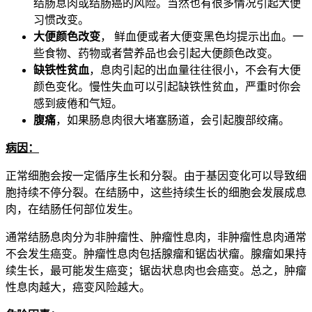
结肠息肉或结肠癌的风险。当然也有很多情况引起大便
习惯改变。
大便颜色改变
， 鲜血便或者大便变黑色均提示出血。一
些食物、药物或者营养品也会引起大便颜色改变。
缺铁性贫血
，息肉引起的出血量往往很小，不会有大便
颜色变化。慢性失血可以引起缺铁性贫血，严重时你会
感到疲倦和气短。
腹痛
，如果肠息肉很大堵塞肠道，会引起腹部绞痛。
病因：
正常细胞会按一定循序生长和分裂。由于基因变化可以导致细
胞持续不停分裂。在结肠中，这些持续生长的细胞会发展成息
肉，在结肠任何部位发生。
通常结肠息肉分为非肿瘤性、肿瘤性息肉，非肿瘤性息肉通常
不会发生癌变。肿瘤性息肉包括腺瘤和锯齿状瘤。腺瘤如果持
续生长，最可能发生癌变；锯齿状息肉也会癌变。总之，肿瘤
性息肉越大，癌变风险越大。