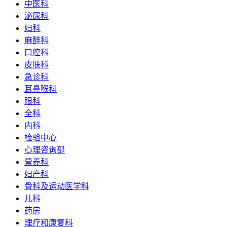
中医科
泌尿科
妇科
麻醉科
口腔科
皮肤科
急诊科
耳鼻喉科
眼科
全科
内科
检验中心
心理咨询部
营养科
妇产科
骨科及运动医学科
儿科
药房
理疗和康复科