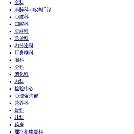
全科
麻醉科 / 疼痛门诊
心脏科
口腔科
皮肤科
急诊科
内分泌科
耳鼻喉科
眼科
全科
消化科
内科
检验中心
心理咨询部
营养科
骨科
儿科
药房
理疗和康复科