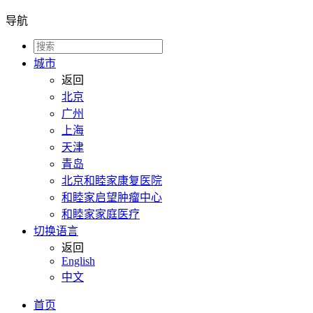
导航
城市
返回
北京
广州
上海
天津
青岛
北京和睦家康复医院
和睦家启望肿瘤中心
和睦家家庭医疗
切换语言
返回
English
中文
首页