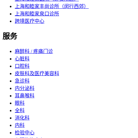
上海和睦家丰尚诊所（闵行西郊）
上海和睦家泉口诊所
跨境医疗中心
服务
麻醉科 / 疼痛门诊
心脏科
口腔科
皮肤科及医疗美容科
急诊科
内分泌科
耳鼻喉科
眼科
全科
消化科
内科
检验中心